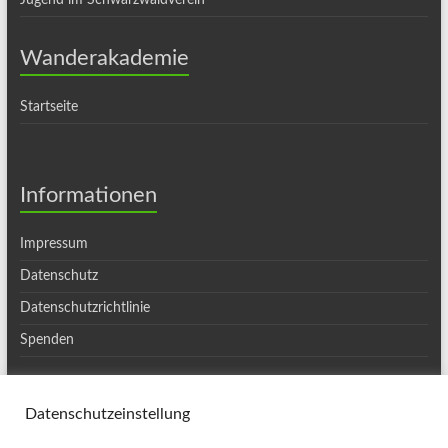
Jugend im Schwarzwaldverein
Wanderakademie
Startseite
Informationen
Impressum
Datenschutz
Datenschutzrichtlinie
Spenden
Datenschutzeinstellung
Copyright © 2026
Ortsgruppe Haslach
. Alle Rechte vorbehalten. Theme