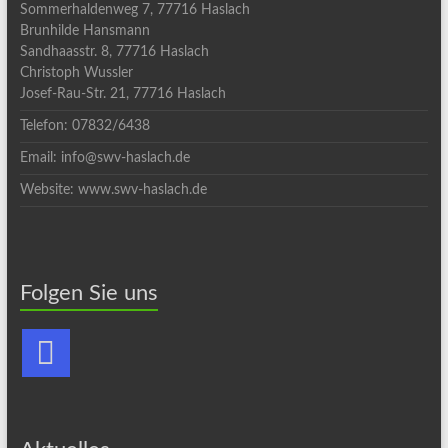
Sommerhaldenweg 7, 77716 Haslach
Brunhilde Hansmann
Sandhaasstr. 8, 77716 Haslach
Christoph Wussler
Josef-Rau-Str. 21, 77716 Haslach
Telefon: 07832/6438
Email: info@swv-haslach.de
Website: www.swv-haslach.de
Folgen Sie uns