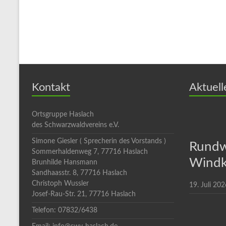
Kontakt
Aktuell
Ortsgruppe Haslach
des Schwarzwaldvereins e.V.
Simone Giesler ( Sprecherin des Vorstands )
Rundw
Sommerhaldenweg 7, 77716 Haslach
Windk
Brunhilde Hansmann
Sandhaasstr. 8, 77716 Haslach
Christoph Wussler
19. Juli 202
Josef-Rau-Str. 21, 77716 Haslach
Telefon: 07832/6438