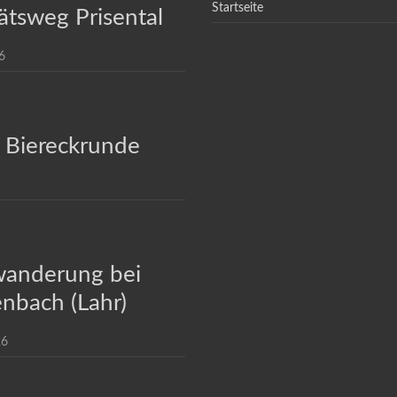
Startseite
ätsweg Prisental
6
 Biereckrunde
anderung bei
nbach (Lahr)
26