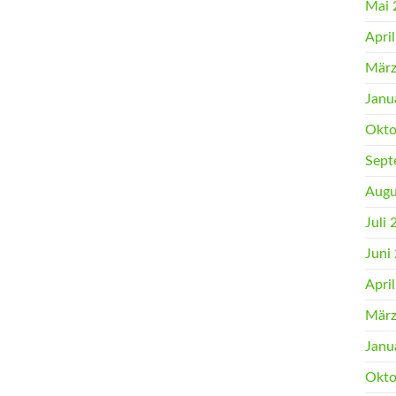
Mai 
Apri
März
Janu
Okto
Sept
Augu
Juli
Juni
Apri
März
Janu
Okto