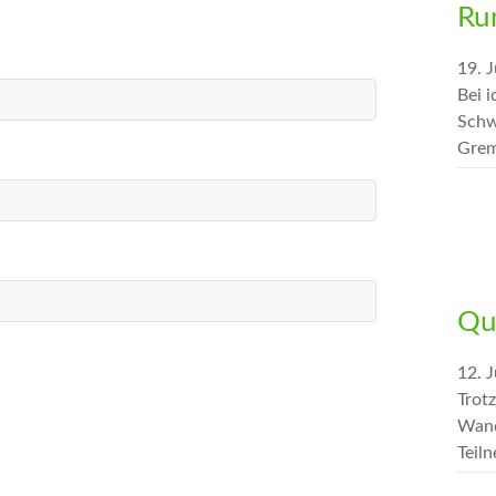
Ru
19. J
Bei 
Schw
Grem
Qu
12. J
Trot
Wand
Teil