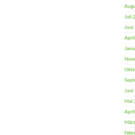
Augu
Juli
Juni
Apri
Janu
Nove
Okto
Sept
Juni
Mai 
Apri
März
Febr