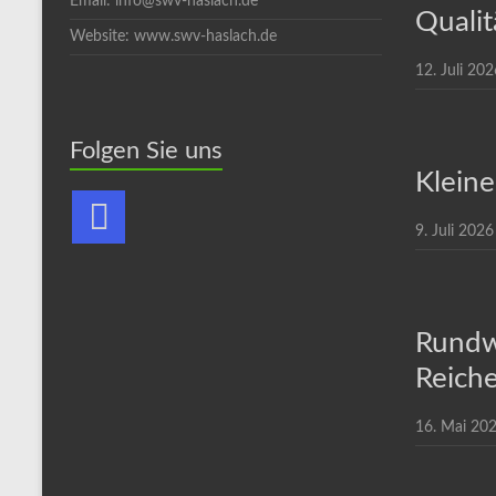
Email: info@swv-haslach.de
Qualit
Website: www.swv-haslach.de
12. Juli 202
Folgen Sie uns
Kleine
9. Juli 2026
Rundw
Reiche
16. Mai 20