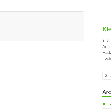
Kl
9. Ju
An d
Hasl
hoch
Arc
Juli