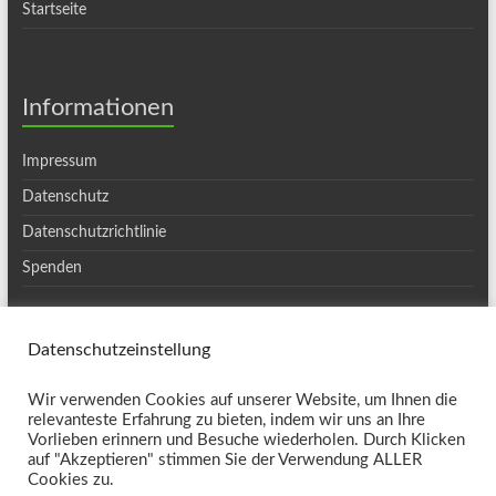
Startseite
Informationen
Impressum
Datenschutz
Datenschutzrichtlinie
Spenden
Datenschutzeinstellung
Copyright © 2026
Ortsgruppe Haslach
. Alle Rechte vorbehalten. Theme
Wir verwenden Cookies auf unserer Website, um Ihnen die
Spacious
von ThemeGrill. Präsentiert von:
WordPress
.
relevanteste Erfahrung zu bieten, indem wir uns an Ihre
Kontakt
Vorlieben erinnern und Besuche wiederholen. Durch Klicken
auf "Akzeptieren" stimmen Sie der Verwendung ALLER
Cookies zu.