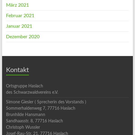
März 2021
Februar 2021
Januar 2021
Dezember 2020
Kontakt
Ortsgruppe Haslach
des Schwarzwaldvereins e.V.
Simone Giesler ( Sprecherin des Vorstands )
Sommerhaldenweg 7, 77716 Haslach
Brunhilde Hansmann
Sandhaasstr. 8, 77716 Haslach
Christoph Wussler
Josef-Rau-Str. 21, 77716 Haslach