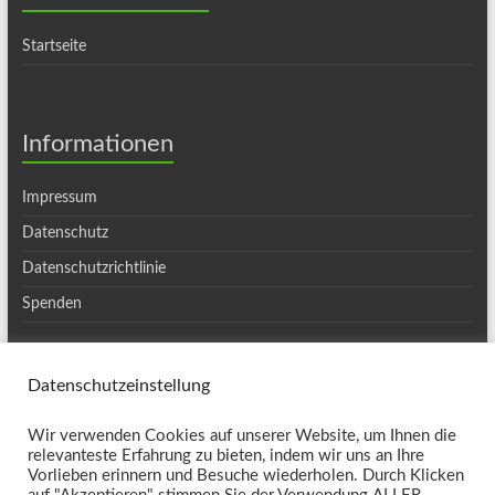
Startseite
Informationen
Impressum
Datenschutz
Datenschutzrichtlinie
Spenden
Datenschutzeinstellung
Copyright © 2026
Ortsgruppe Haslach
. Alle Rechte vorbehalten. Theme
Wir verwenden Cookies auf unserer Website, um Ihnen die
Spacious
von ThemeGrill. Präsentiert von:
WordPress
.
relevanteste Erfahrung zu bieten, indem wir uns an Ihre
Kontakt
Vorlieben erinnern und Besuche wiederholen. Durch Klicken