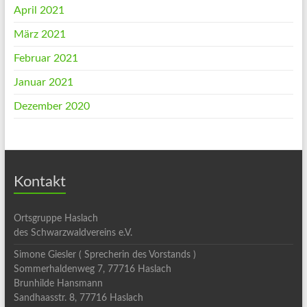
April 2021
März 2021
Februar 2021
Januar 2021
Dezember 2020
Kontakt
Ortsgruppe Haslach
des Schwarzwaldvereins e.V.
Simone Giesler ( Sprecherin des Vorstands )
Sommerhaldenweg 7, 77716 Haslach
Brunhilde Hansmann
Sandhaasstr. 8, 77716 Haslach