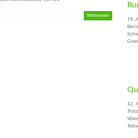
Ru
Weiterlesen
19. J
Bei 
Schw
Grem
Qu
12. J
Trot
Wand
Teil