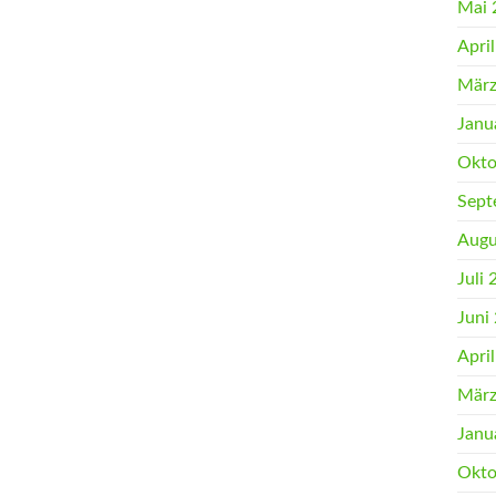
Mai 
Apri
März
Janu
Okto
Sept
Augu
Juli
Juni
Apri
März
Janu
Okto