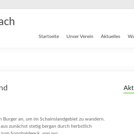
ach
Startseite
Unser Verein
Aktuelles
Wa
and
Akt
 Burger an, um im Schainslandgebiet zu wandern.
 aus zunächst stetig bergan durch herbstlich
r zum Sonnhaldeeck, von wo