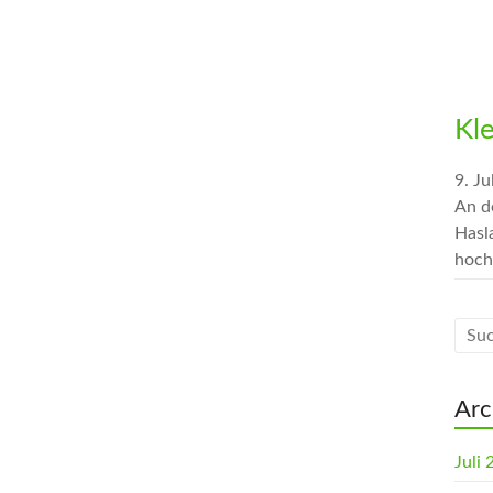
Kl
9. Ju
An d
Hasl
hoch
Arc
Juli