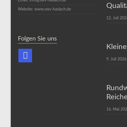
Email: info@swv-haslach.de
Qualit
Website: www.swv-haslach.de
12. Juli 202
Folgen Sie uns
Kleine
9. Juli 2026
Rundw
Reiche
16. Mai 20