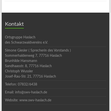
Kontakt
Ortsgruppe Haslach
des Schwarzwaldvereins e.V.
Simone Giesler ( Sprecherin des Vorstands )
Sommerhaldenweg 7, 77716 Haslach
Brunhilde Hansmann
Sandhaasstr. 8, 77716 Haslach
Christoph Wussler
Josef-Rau-Str. 21, 77716 Haslach
Telefon: 07832/6438
Email: info@swv-haslach.de
Website: www.swv-haslach.de