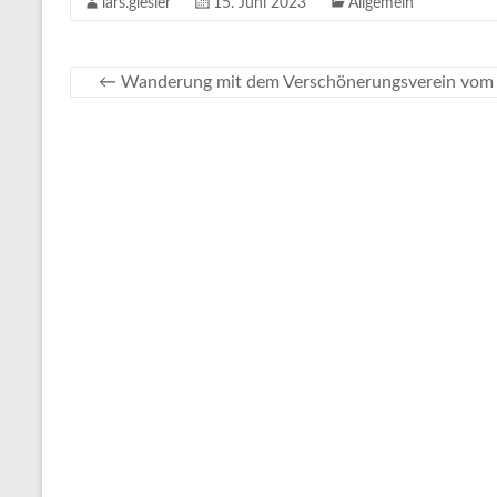
lars.giesler
15. Juni 2023
Allgemein
←
Wanderung mit dem Verschönerungsverein vom 