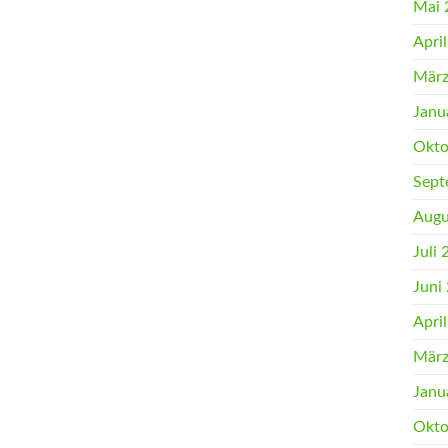
Mai 
Apri
März
Janu
Okto
Sept
Augu
Juli
Juni
Apri
März
Janu
Okto