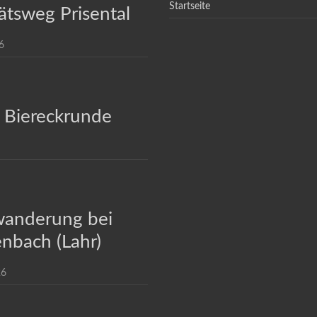
Startseite
ätsweg Prisental
6
 Biereckrunde
anderung bei
nbach (Lahr)
26