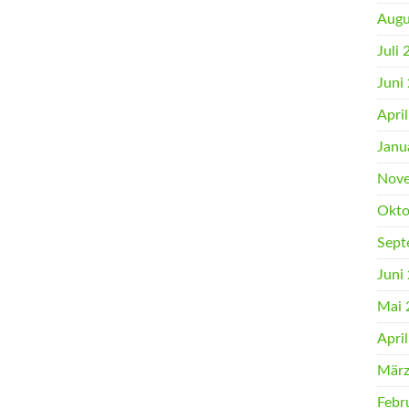
Augu
Juli
Juni
Apri
Janu
Nove
Okto
Sept
Juni
Mai 
Apri
März
Febr