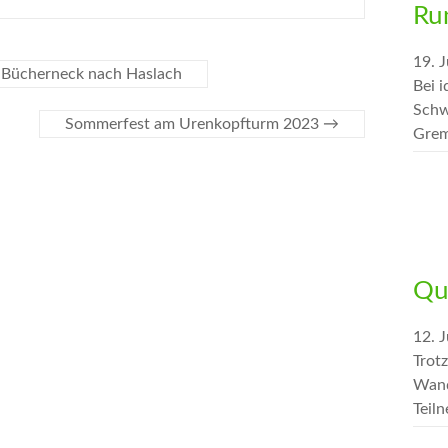
Ru
19. J
Bücherneck nach Haslach
Bei 
Schw
Sommerfest am Urenkopfturm 2023
→
Grem
Qu
12. J
Trot
Wand
Teil