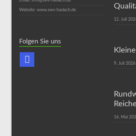
Email: info@swv-haslach.de
Qualit
Website: www.swv-haslach.de
12. Juli 202
Folgen Sie uns
Kleine
9. Juli 2026
Rundw
Reiche
16. Mai 20