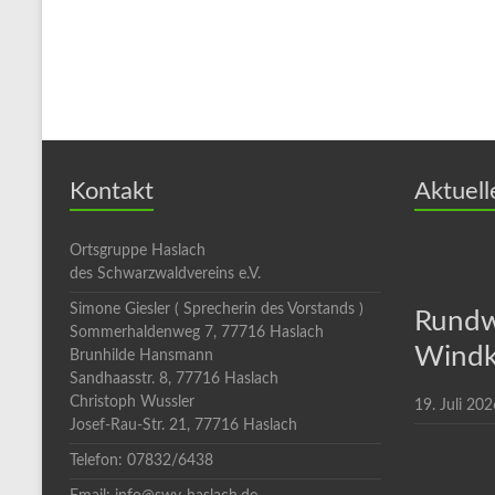
Kontakt
Aktuell
Ortsgruppe Haslach
des Schwarzwaldvereins e.V.
Simone Giesler ( Sprecherin des Vorstands )
Rundw
Sommerhaldenweg 7, 77716 Haslach
Windk
Brunhilde Hansmann
Sandhaasstr. 8, 77716 Haslach
Christoph Wussler
19. Juli 202
Josef-Rau-Str. 21, 77716 Haslach
Telefon: 07832/6438