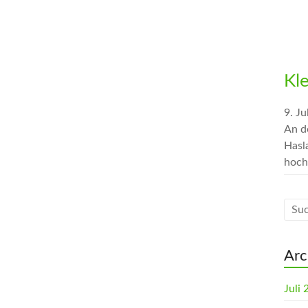
Kl
9. Ju
An d
Hasl
hoch
Arc
Juli