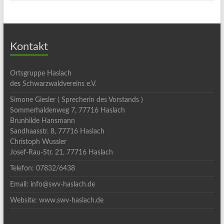
Kontakt
Ortsgruppe Haslach
des Schwarzwaldvereins e.V.
Simone Giesler ( Sprecherin des Vorstands )
Sommerhaldenweg 7, 77716 Haslach
Brunhilde Hansmann
Sandhaasstr. 8, 77716 Haslach
Christoph Wussler
Josef-Rau-Str. 21, 77716 Haslach
Telefon: 07832/6438
Email: info@swv-haslach.de
Website: www.swv-haslach.de