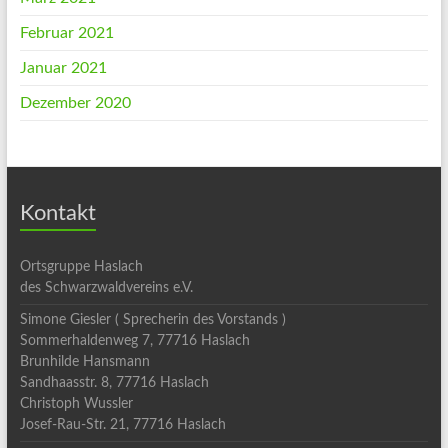
Februar 2021
Januar 2021
Dezember 2020
Kontakt
Ortsgruppe Haslach
des Schwarzwaldvereins e.V.
Simone Giesler ( Sprecherin des Vorstands )
Sommerhaldenweg 7, 77716 Haslach
Brunhilde Hansmann
Sandhaasstr. 8, 77716 Haslach
Christoph Wussler
Josef-Rau-Str. 21, 77716 Haslach