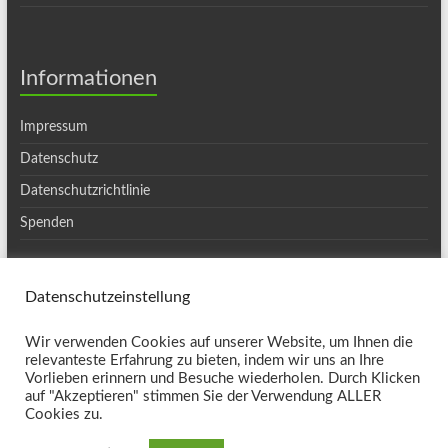
Informationen
Impressum
Datenschutz
Datenschutzrichtlinie
Spenden
Datenschutzeinstellung
Copyright © 2026
Ortsgruppe Haslach
. Alle Rechte vorbehalten. Theme
Wir verwenden Cookies auf unserer Website, um Ihnen die
Spacious
von ThemeGrill. Präsentiert von:
WordPress
.
relevanteste Erfahrung zu bieten, indem wir uns an Ihre
Kontakt
Vorlieben erinnern und Besuche wiederholen. Durch Klicken
auf "Akzeptieren" stimmen Sie der Verwendung ALLER
Cookies zu.