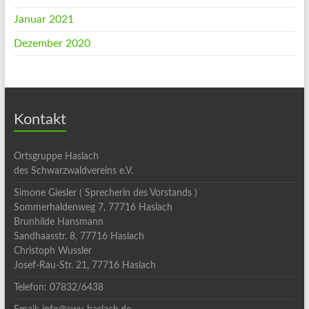
Januar 2021
Dezember 2020
Kontakt
Ortsgruppe Haslach
des Schwarzwaldvereins e.V.
Simone Giesler ( Sprecherin des Vorstands )
Sommerhaldenweg 7, 77716 Haslach
Brunhilde Hansmann
Sandhaasstr. 8, 77716 Haslach
Christoph Wussler
Josef-Rau-Str. 21, 77716 Haslach
Telefon: 07832/6438