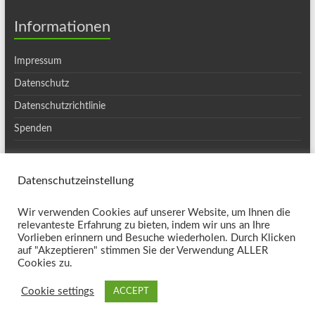
Informationen
Impressum
Datenschutz
Datenschutzrichtlinie
Spenden
Datenschutzeinstellung
Copyright © 2026
Ortsgruppe Haslach
. Alle Rechte vorbehalten. Theme
Wir verwenden Cookies auf unserer Website, um Ihnen die
Spacious
von ThemeGrill. Präsentiert von:
WordPress
.
relevanteste Erfahrung zu bieten, indem wir uns an Ihre
Kontakt
Vorlieben erinnern und Besuche wiederholen. Durch Klicken
auf "Akzeptieren" stimmen Sie der Verwendung ALLER
Cookies zu.
Cookie settings
ACCEPT