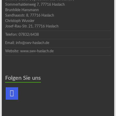
Sommerhaldenweg 7, 77716 Haslach
Brunhilde Hansmann
Sandhaasstr. 8, 77716 Haslach
Christoph Wussler
Josef-Rau-Str. 21, 77716 Haslach
Telefon: 07832/6438
Email: info@swv-haslach.de
Website: www.swv-haslach.de
Folgen Sie uns