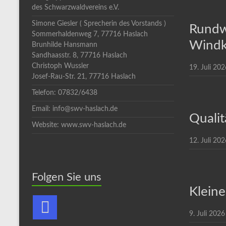
des Schwarzwaldvereins e.V.
Simone Giesler ( Sprecherin des Vorstands )
Rundw
Sommerhaldenweg 7, 77716 Haslach
Windk
Brunhilde Hansmann
Sandhaasstr. 8, 77716 Haslach
Christoph Wussler
19. Juli 202
Josef-Rau-Str. 21, 77716 Haslach
Telefon: 07832/6438
Email: info@swv-haslach.de
Qualit
Website: www.swv-haslach.de
12. Juli 202
Folgen Sie uns
Kleine
9. Juli 2026