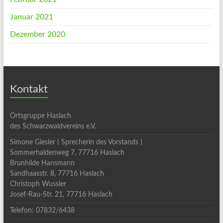
Januar 2021
Dezember 2020
Kontakt
Ortsgruppe Haslach
des Schwarzwaldvereins e.V.
Simone Giesler ( Sprecherin des Vorstands )
Sommerhaldenweg 7, 77716 Haslach
Brunhilde Hansmann
Sandhaasstr. 8, 77716 Haslach
Christoph Wussler
Josef-Rau-Str. 21, 77716 Haslach
Telefon: 07832/6438