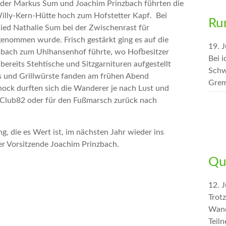
eder Markus Sum und Joachim Prinzbach führten die
lly-Kern-Hütte hoch zum Hofstetter Kapf. Bei
Ru
lied Nathalie Sum bei der Zwischenrast für
enommen wurde. Frisch gestärkt ging es auf die
19. J
sbach zum Uhlhansenhof führte, wo Hofbesitzer
Bei 
ereits Stehtische und Sitzgarnituren aufgestellt
Schw
s und Grillwürste fanden am frühen Abend
Grem
ock durften sich die Wanderer je nach Lust und
 Club82 oder für den Fußmarsch zurück nach
 die es Wert ist, im nächsten Jahr wieder ins
er Vorsitzende Joachim Prinzbach.
Qu
12. J
Trot
Wand
Teil