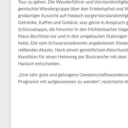
Tour zu gehen. Die Wanderführer und Vorstandsmitgli
gemischte Wandergruppe über den Erlebnispfad und Wi
großartiger Aussicht auf Haslach sorgte Vorstandsmitg
Getränke, Kaffee und Gebäck, was gerne in Anspruch g
Schlussetappe, die hinunter in den Mühlenbacher Hag
Klaus Buchholz vor und in den umgebauten Stallungen b
hatte. Die vom Schwarzwaldverein angebotenen Steak
reißenden Absatz. Nach einem gemütlichem Abschlussh
Kondition für einen Heimweg per Bustransfer mit dem
Haslach entscheiden.
„Eine sehr gute und gelungene Gemeinschaftswanderung,
Programm mit aufgenommen zu werden“, resümierte d