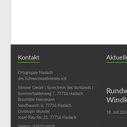
Kontakt
Aktuell
Ortsgruppe Haslach
des Schwarzwaldvereins e.V.
Simone Giesler ( Sprecherin des Vorstands )
Rundw
Sommerhaldenweg 7, 77716 Haslach
Windk
Brunhilde Hansmann
Sandhaasstr. 8, 77716 Haslach
Christoph Wussler
19. Juli 202
Josef-Rau-Str. 21, 77716 Haslach
Telefon: 07832/6438