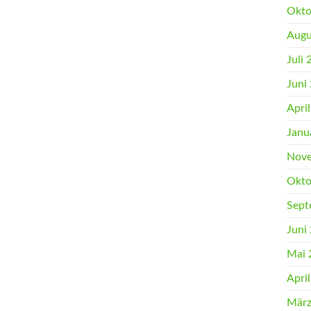
Okto
Augu
Juli
Juni
Apri
Janu
Nove
Okto
Sept
Juni
Mai 
Apri
März