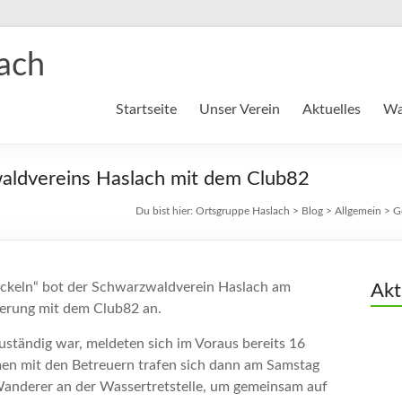
ach
Startseite
Unser Verein
Aktuelles
Wa
ldvereins Haslach mit dem Club82
Du bist hier:
Ortsgruppe Haslach
>
Blog
>
Allgemein
>
G
ckeln“ bot der Schwarzwaldverein Haslach am
Akt
erung mit dem Club82 an.
uständig war, meldeten sich im Voraus bereits 16
n mit den Betreuern trafen sich dann am Samstag
Wanderer an der Wassertretstelle, um gemeinsam auf