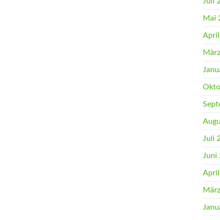
Juli
Mai 
Apri
März
Janu
Okto
Sept
Augu
Juli
Juni
Apri
März
Janu