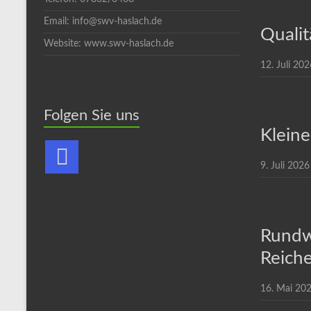
Email: info@swv-haslach.de
Qualit
Website: www.swv-haslach.de
12. Juli 202
Folgen Sie uns
Kleine
9. Juli 2026
Rundw
Reiche
16. Mai 20