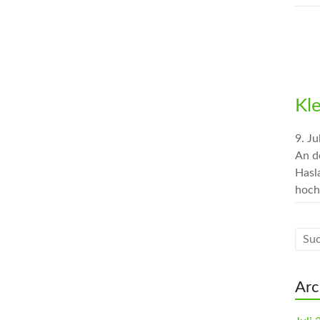
Kl
9. Ju
An d
Hasl
hoch
Arc