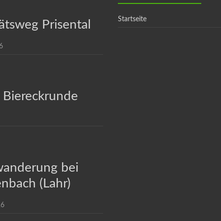
Startseite
ätsweg Prisental
6
 Biereckrunde
anderung bei
nbach (Lahr)
26