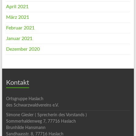
April 2021
März 2021
Februar 2021
Januar 2021
Dezember 2020
Kontakt
Ortsgruppe Haslach
des Schwarzwaldvereins e.V.
Simone Giesler ( Sprecherin des Vorstands )
Sommerhaldenweg 7, 77716 Haslach
Brunhilde Hansmann
Sandhaasstr. 8, 77716 Haslach