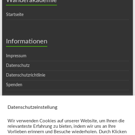
Wanderakademie
Startseite
Informationen
Impressum
Datenschutz
Datenschutzrichtlinie
Spenden
Datenschutzeinstellung
Copyright © 2026
Ortsgruppe Haslach
. Alle Rechte vorbehalten. Theme
Wir verwenden Cookies auf unserer Website, um Ihnen die
Spacious
von ThemeGrill. Präsentiert von:
WordPress
.
relevanteste Erfahrung zu bieten, indem wir uns an Ihre
Kontakt
Vorlieben erinnern und Besuche wiederholen. Durch Klicken