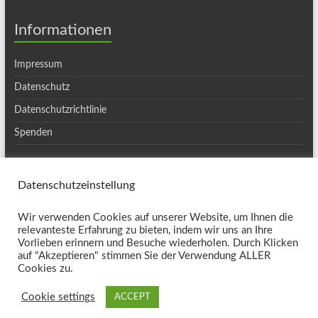
Informationen
Impressum
Datenschutz
Datenschutzrichtlinie
Spenden
Datenschutzeinstellung
Copyright © 2026
Ortsgruppe Haslach
. Alle Rechte vorbehalten. Theme
Wir verwenden Cookies auf unserer Website, um Ihnen die
Spacious
von ThemeGrill. Präsentiert von:
WordPress
.
relevanteste Erfahrung zu bieten, indem wir uns an Ihre
Kontakt
Vorlieben erinnern und Besuche wiederholen. Durch Klicken
auf "Akzeptieren" stimmen Sie der Verwendung ALLER
Cookies zu.
Cookie settings
ACCEPT