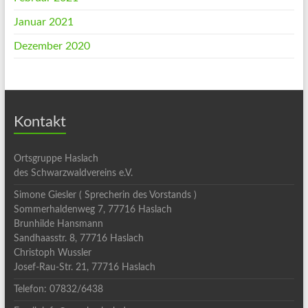
Januar 2021
Dezember 2020
Kontakt
Ortsgruppe Haslach
des Schwarzwaldvereins e.V.
Simone Giesler ( Sprecherin des Vorstands )
Sommerhaldenweg 7, 77716 Haslach
Brunhilde Hansmann
Sandhaasstr. 8, 77716 Haslach
Christoph Wussler
Josef-Rau-Str. 21, 77716 Haslach
Telefon: 07832/6438