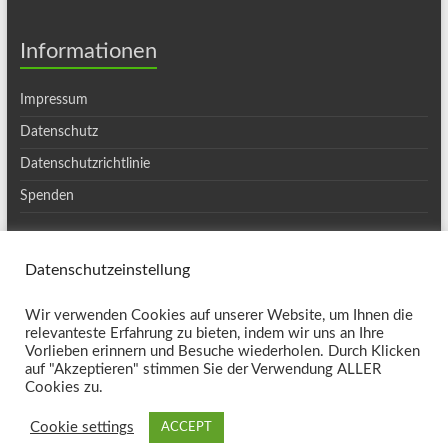
Informationen
Impressum
Datenschutz
Datenschutzrichtlinie
Spenden
Datenschutzeinstellung
Copyright © 2026
Ortsgruppe Haslach
. Alle Rechte vorbehalten. Theme
Wir verwenden Cookies auf unserer Website, um Ihnen die
Spacious
von ThemeGrill. Präsentiert von:
WordPress
.
relevanteste Erfahrung zu bieten, indem wir uns an Ihre
Kontakt
Vorlieben erinnern und Besuche wiederholen. Durch Klicken
auf "Akzeptieren" stimmen Sie der Verwendung ALLER
Cookies zu.
Cookie settings
ACCEPT