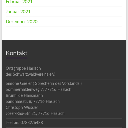
Februar 2021
Januar 2021
Dezember 2020
Kontakt
Ortsgruppe Haslach
des Schwarzwaldvereins e.V.
Simone Giesler ( Sprecherin des Vorstands )
Sommerhaldenweg 7, 77716 Haslach
Brunhilde Hansmann
Sandhaasstr. 8, 77716 Haslach
Christoph Wussler
Josef-Rau-Str. 21, 77716 Haslach
Telefon: 07832/6438