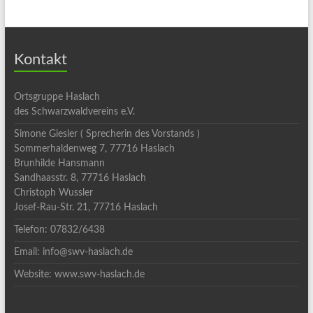
Kontakt
Ortsgruppe Haslach
des Schwarzwaldvereins e.V.
Simone Giesler ( Sprecherin des Vorstands )
Sommerhaldenweg 7, 77716 Haslach
Brunhilde Hansmann
Sandhaasstr. 8, 77716 Haslach
Christoph Wussler
Josef-Rau-Str. 21, 77716 Haslach
Telefon: 07832/6438
Email: info@swv-haslach.de
Website: www.swv-haslach.de