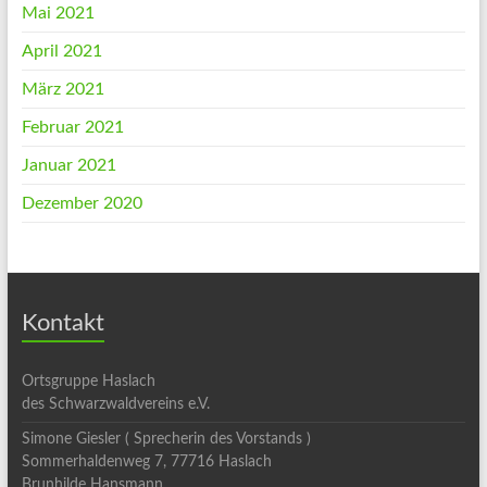
Mai 2021
April 2021
März 2021
Februar 2021
Januar 2021
Dezember 2020
Kontakt
Ortsgruppe Haslach
des Schwarzwaldvereins e.V.
Simone Giesler ( Sprecherin des Vorstands )
Sommerhaldenweg 7, 77716 Haslach
Brunhilde Hansmann