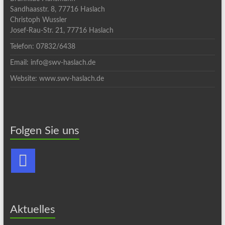
Sandhaasstr. 8, 77716 Haslach
Christoph Wussler
Josef-Rau-Str. 21, 77716 Haslach
Telefon: 07832/6438
Email: info@swv-haslach.de
Website: www.swv-haslach.de
Folgen Sie uns
Aktuelles