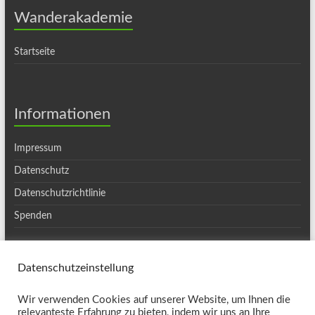
Wanderakademie
Startseite
Informationen
Impressum
Datenschutz
Datenschutzrichtlinie
Spenden
Datenschutzeinstellung
Copyright © 2026
Ortsgruppe Haslach
. Alle Rechte vorbehalten. Theme
Wir verwenden Cookies auf unserer Website, um Ihnen die
Spacious
von ThemeGrill. Präsentiert von:
WordPress
.
relevanteste Erfahrung zu bieten, indem wir uns an Ihre